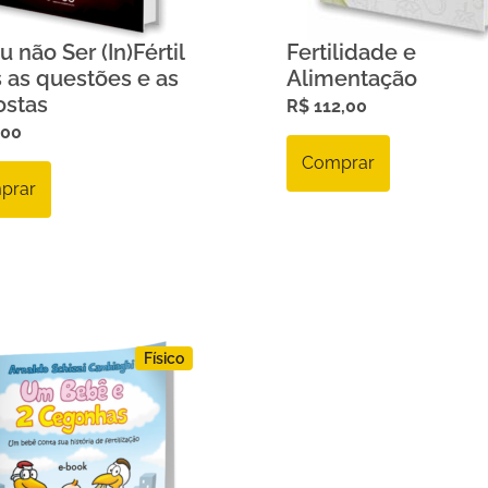
u não Ser (In)Fértil
Fertilidade e
 as questões e as
Alimentação
ostas
R$
112,00
,00
Comprar
prar
Físico