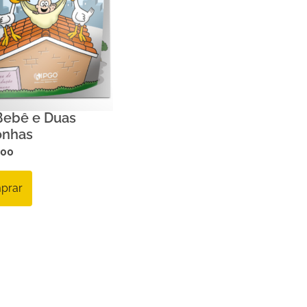
ebê e Duas
nhas
,00
prar