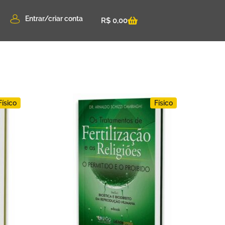
Entrar/criar conta
R$
0,00
Físico
Físico