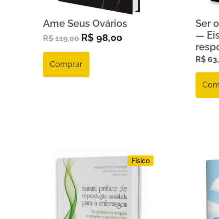
Ame Seus Ovários
Ser o
— Eis
R$
98,00
R$
119,00
resp
R$
63
Comprar
Com
Físico