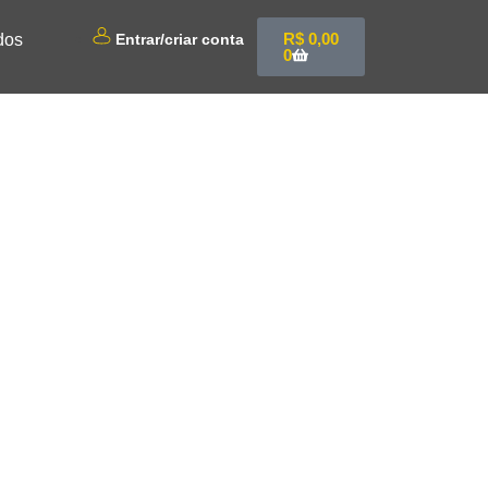
R$
0,00
dos
Entrar/criar conta
0